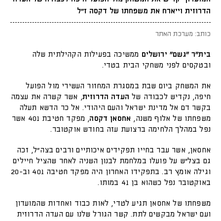
הדרוזית וייארח את משפחתו של דקסה ז״ל
כותב: מערכת האתר
בית"ר "גשם" ירושלים
ממשיכה בפעילות הקהילתית שלה
ובטקסים לפני משחקי הבית בטדי.
את המשחק ביום שבת במסגרת המחזור העשירי מול הפועל
חיפה, נקדיש לכבודה של
העדה הדרוזית
, אשר קשרה את עצמה
בקשר דם אל מדינת ישראל והעם היהודי. אל כר הדשא תעלה
משפחתו של אלוף משנה,
אחסאן דקסה
, מפקד חטיבת 401 אשר
נפל במהלך הלחימה ברצועת עזה בחודש אוקטובר.
אחסאן, אשר עבר בחייו תפקידים איכותיים ורבים בצה"ל, זכה
גם בצל"ש על פועלו במלחמת לבנון השניה לאחר שהציל חיילים
וגילה אומץ רב. בתפקידו האחרון היה מפקד חטיבה 401 וב-20
באוקטובר נפל כשהוא בן 41 במותו.
משפחתו של אחסאן תגיע לטדי, לאות כבוד ואחדות שהמועדון
ועם ישראל מבקשים לתת. קשר הגורל שלנו עם העדה הדרוזית