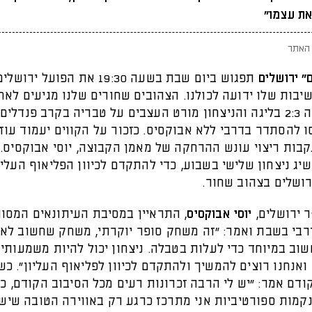
את עצמו"
האתר
" ירושלים
תפגוש ביום שבת בשעה 19:30 את הפוע
בות שלו ידועה לכולנו. הצהובים שחורים שלנו מגיעים לאחר
על נס ציונה 2:3 בליגה והניצחון מורט העצבים על טבריה בקרב פנדל
סו להסתדר בדרבי ללא אבוקסיס. כזכור על הקווים יעמוד עוז
קבות ריצוי עונש ההרחקה של מאמן הקבוצה, יוסי אבוקסיס. 
ג ניצחון שלישי בשבוע, כדי להתקדם לכיוון הפליאוף העליו
רושלים בצהוב שחור.
ר ירושלים,
יוסי אבוקסיס
, התראיין במסיבת העיתונאים המסו
בי בשבת ואמר: "זה משחק סופר יוקרתי, משחק שחשוב לאו
וב במיוחד כדי לעלות בטבלה. ניצחון יכול להיות משמעותי 
ואנחנו רוצים להמשיך ולהתקדם לכיוון לפליאוף העליון". כ
ם אמר: "יש לי הרבה זכרונות רעים מכל הסיבוב הקודם, כר
קמות ספורטיביות אני מתרכז כרגע רק באווירה הטובה שיש 