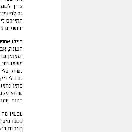
צריך לשמוע
גם לפעמים 
התייחס לי
ירושלים מו
דנילו אספר
העונה, אבל
ומאמין שזה
משמעותי. ל
נשחק בלי ש
גם בלי ניק
סתיו נחמני
שהוא מקבל
בטוח שהוא
עכשיו מה ש
כשכרטיסי
כניסות בי