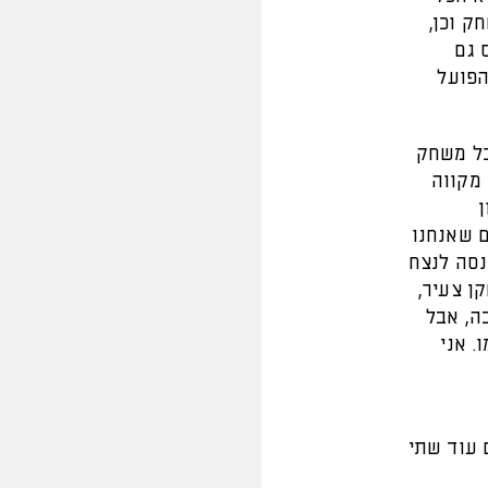
ק וכן,
 גם
הפועל
כל משחק
 מקווה
ן
ם שאנחנו
ננסה לנצח
ן צעיר,
ה, אבל
. אני
 עוד שתי