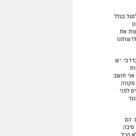
סגל בגלל
ן
שות את
לרשותנו
דרבי. יש
ות
אני חושב
מקווה
ם לפני
גד
. הם
 סיבה
א הכל