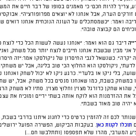
, צריך להיות חכם' כי מאמנים בסופו של דבר חיים את המשח
זורקים הערה, אבל אנחנו לא יוצאים מפרופורציה". אבוקסיס
ריבה ואמר: "כשמסתכלים על העונה הנוכחית אנחנו רואים ש
כיחים הם קבוצה טובה".
ייה
דיבר גם הוא ואמר: "אנחנו נעשה לעשות הכל כדי לנצח 
 אני מבין שבשבת אנחנו חייבים לנצח יותר מכל משחק, ואני
 יקרה". כשנשאל לגבי החיסרון של ניקולסקו אמר:"זה חיסרו
דעתי, ניקולסקו הוא החלוץ הכי טוב בליגה, אבל יש משחקי
ועה, בלי ניקו או בלעדיי. כרגע ניקו לא יכול לשחק ואנחנו 
ו במשחק בשבת, כמו שאנחנו מנסים בכל משחק. אבל, יש שחק
, שהוא שחקן כדורגל מצוין וחלוץ מצוין. סתיו לא משחק הרב
 את ההזדמנות הוא לוקח אותה בשתי ידיים ומוכיח את עצמו
 יהיה טוב מאוד בשבת".
נותר לכם זה להזמין כרטיס כדי לחגוג איתנו בדרבי בשבת,
ם
תוכלו לקנות כאן
. בעקבות הביקוש, הפשירה הפועל ירושלים
ציע המערבי, מהרו שלא תפספסו (ותתלבשו חם…)