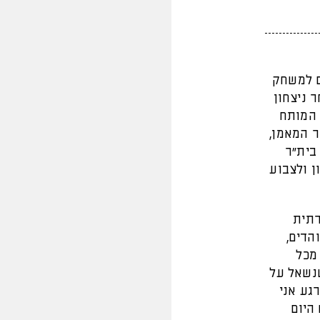
ל ירושלים למשחק
 ניצחון
ים המותח
ר המאמן,
בית"ר
ן ולצבוע
רתית
הדים,
מכל
שנשאל על
גע אני
היום