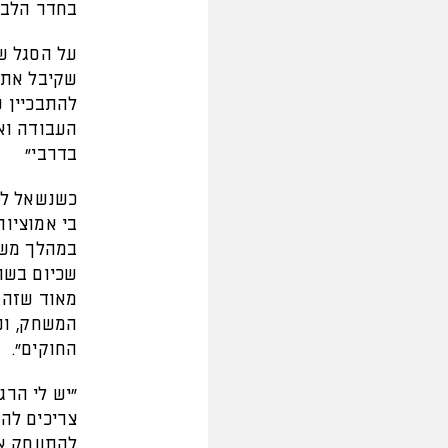
בחדר הלבש
על הסגל של
שקיבל את כ
להתבכיין ע
העבודה ואנ
בדרבי"
כשנשאל לגב
בי אמוציות
במהלך משח
שכיום בשו
מאוד שזה 
המשחק, ונ
החוקים".
"יש לי הר
צריכים להב
להתעסק אי