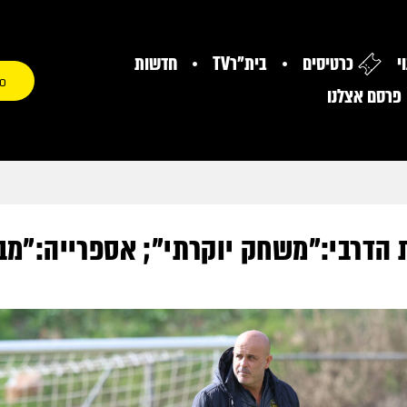
י
כרטיסים
בית"רTV
חדשות
0
פרסם אצלנו
הדרבי:"משחק יוקרתי"; אספרייה:"מבי