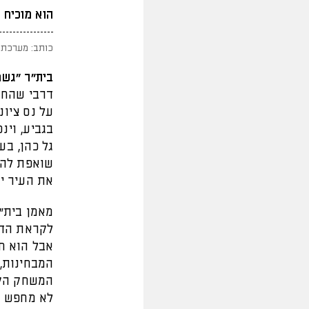
הוא מוכיח 
כותב: מערכת 
בית"ר "גשם
דרבי שהחשי
בגביע, וינ
גל כהן, בע
שואפת להשי
את העיר י
מאמן בית"
לקראת הדר
אבל הוא חש
המבחינות, 
המשחק הקוד
לא מחפש נ