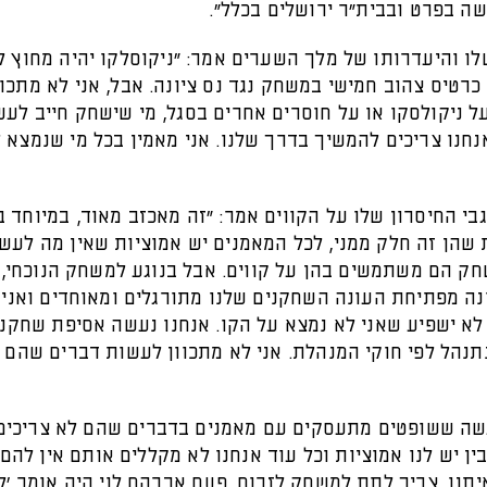
ה בפרט ובבית"ר ירושלים בכלל".
ו והיעדרותו של מלך השערים אמר: "ניקוסלקו יהיה מחוץ ל
רטיס צהוב חמישי במשחק נגד נס ציונה. אבל, אני לא מתכוו
ל ניקולסקו או על חוסרים אחרים בסגל, מי שישחק חייב לע
חנו צריכים להמשיך בדרך שלנו. אני מאמין בכל מי שנמצא 
י החיסרון שלו על הקווים אמר: "זה מאכזב מאוד, במיוחד ב
 שהן זה חלק ממני, לכל המאמנים יש אמוציות שאין מה לעש
ק הם משתמשים בהן על קווים. אבל בנוגע למשחק הנוכחי, 
נה מפתיחת העונה השחקנים שלנו מתורגלים ומאוחדים ואני 
לא ישפיע שאני לא נמצא על הקו. אנחנו נעשה אסיפת שחקני
תנהל לפי חוקי המנהלת. אני לא מתכוון לעשות דברים שהם נ
גשה ששופטים מתעסקים עם מאמנים בדברים שהם לא צריכים
ין יש לנו אמוציות וכל עוד אנחנו לא מקללים אותם אין להם
תנו, צריך לתת למשחק לזרום. פעם אברהם לוי היה אומר 'ל