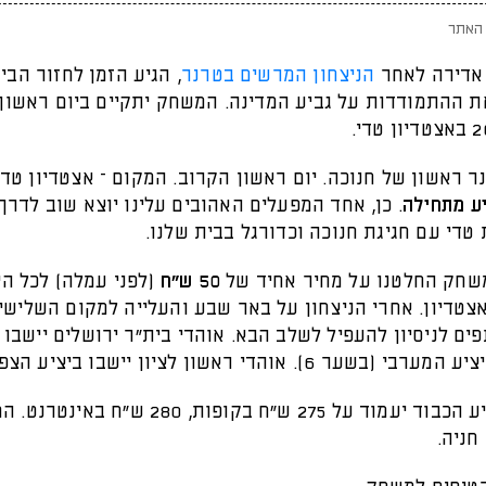
האתר
אדירה לאחר
הניצחון המרשים בטרנר
, הגיע הזמן לחזור הבי
ר ראשון של חנוכה. יום ראשון הקרוב. המקום – אצטדיון טדי
ע מתחילה
. כן, אחד המפעלים האהובים עלינו יוצא שוב לדרך 
טדי עם חגיגת חנוכה וכדורגל בבית שלנו.
חק החלטנו על מחיר אחיד של
50 ש"ח
(לפני עמלה) לכל הי
צטדיון. אחרי הניצחון על באר שבע והעלייה למקום השלישי,
ים לניסיון להעפיל לשלב הבא. אוהדי בית"ר ירושלים יישבו 
ר 6). אוהדי ראשון לציון יישבו ביציע הצפון מערבי.
כרטיס ליציע הכבוד יעמוד על 275 ש"ח בקופות, 280 
חניה.