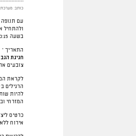
כותב: מערכת 
עם תנופה 
בשעה 20:15 באצטדיון טדי.
התאריך – נ
חגיגת הגבי
צובעים את 
לקראת המש
הרגילים בא
להיות שותפ
המזרחי וביציע המערבי (בשע
אירוח ללא 