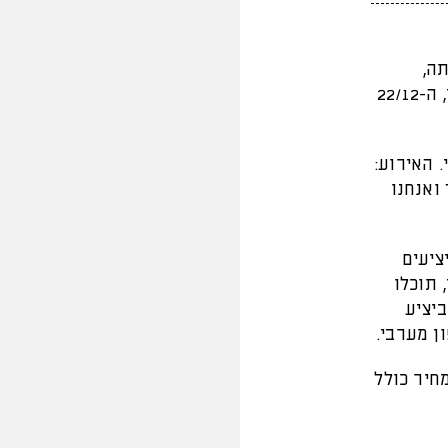
תה,
ולהתחיל את ההתמודדות על גביע המדינה. המשחק יתקיים ביום ראשון, ה-22/12
. האירוע:
ואנחנו
ציעים
 תוכלו
ביציע
ש"ח באינטרנט. המחיר כולל