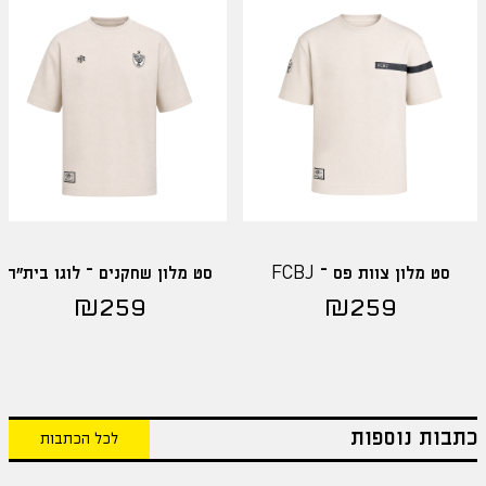
סט מלון צוות פס – FCBJ
סט מלון שחקנים – לוגו בית"ר
₪
259
₪
259
כתבות נוספות
לכל הכתבות