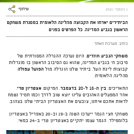
שיתוף
1 נובמבר 2021
הבית״רים יארחו את הקבוצה מהליגה הלאומית במסגרת משחקם
הראשון בגביע המדינה. כל הפרטים בפנים
כותב: מערכת האתר
משחקי הגביע חוזרים.
היום נערכה ההגרלה המסורתית של
סיבוב ח׳ בגביע המדינה, שהוא גם הסיבוב הראשון בו מוגרלות
קבוצות ליגת העל. בית״ר שלנו הוגרלה מול
הפועל עפולה
מהליגה הלאומית.
התאריכים:
בין ה-16 ל-20 בדצמבר
. המיקום:
אצטדיון טדי
.
אחד המפעלים האהובים עלינו יוצא שוב לדרך וכמו תמיד נשמח
לראות אתכם איתנו, צובעים את האצטדיון הביתי שלנו בצהוב.
משחקי חצי הגמר ייערכו השנה ב-19 וב-20 באפריל באצטדיון
בלומפילד. הגמר עצמו יתקיים באצטדיון טדי ב-24 במאי.