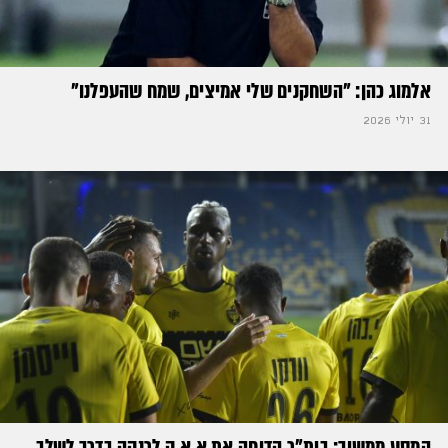
אלמוג כהן: "השחקנים שלי אמיצים, שמח שהעפלנו"
31 יולי 2026
המסע ממשיך: בית"ר הדיחה את א.א.ק לרנקה בדרך לשלב