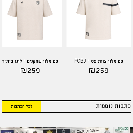
סט מלון צוות פס – FCBJ
סט מלון שחקנים – לוגו בית"ר
₪
259
₪
259
כתבות נוספות
לכל הכתבות