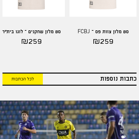
סט מלון צוות פס – FCBJ
סט מלון שחקנים – לוגו בית"ר
₪
259
₪
259
כתבות נוספות
לכל הכתבות