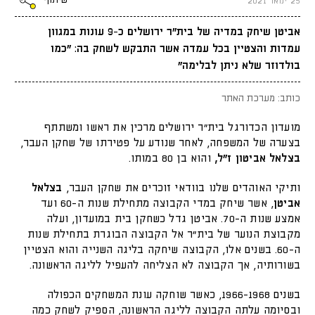
שיתוף
25 ינואר 2021
אביטן שיחק במדיה של בית"ר ירושלים כ-9 עונות במגוון
עמדות והצטיין בכל עמדה אשר התבקש לשחק בה: "כמו
בולדוזר שלא ניתן לבלימה"
כותב: מערכת האתר
מועדון הכדורגל בית"ר ירושלים מרכין את ראשו ומשתתף
בצערה של המשפחה, לאחר שנודע על פטירתו של שחקן העבר,
בצלאל
אביטון ז"ל,
והוא בן 80 במותו.
ותיקי האוהדים שלנו בוודאי זוכרים את שחקן העבר,
בצלאל
אביטן
, אשר שיחק במדי הקבוצה מתחילת שנות ה-60 ועד
אמצע שנות ה-70. אביטן גדל כשחקן בית במועדון, ועלה
מקבוצת הנוער של בית"ר אל הקבוצה הבוגרת בתחילת שנות
ה-60. בשנים אלו, הקבוצה שיחקה בליגה השנייה והוא הצטיין
בשורותיה, אך הקבוצה לא הצליחה להעפיל לליגה הראשונה.
בשנים 1966-1968, כאשר שוחקה עונת המשחקים הכפולה
ובסיומה עלתה הקבוצה לליגה הראשונה, הספיק לשחק כמה