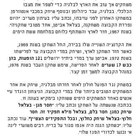
משחקים אך עזב את הארץ לבלגיה כדי לשפר את מצבו
הכלכלי. בבלגיה, עבד כיהלומן ובנוסף שיחק במכבי אנטוורפן.
במשחקו האחרון לפני עזיבתו, נכתב עליו בעיתון מעריב: "היום
נפרדת הקבוצה משחקנה, בצלאל אביטן, אחד מטובי שחקניה".
בשנת 1967, חזר לארץ והשתתף כלוחם במלחמת ששת הימים.
את הקדנציה השנייה שלו בבירה, החל השחקן בשנת 1969,
כאשר חזר השחקן לארץ, ושיחק במדי הקבוצה עד לפרישתו
בשנת 1972. אביטן ערך במדי בית"ר ירושלים
121 הופעות, בהן
כבש 17 שערים
. לאחר הפרישה, שימש שחקן העבר בשנת 1976,
כמנהל הקבוצה למשך זמן קצר.
במשחק נגד הפועל חולון לאחר חזרתו מבלגיה, שיחק את אחד
המשחקים הטובים ביותר שלו במדי הקבוצה. הניצחון הוגדר ע"י
אנשים כאחד המשחקים היפים ששוחקו בימק"א בעונה זו.
בכתבה שנעשתה על השחקן נכתב עליו: "
חסר מגן- בצלאל
שיחק כמגן. חסר בלם, בצלאל מילא תפקיד זה. חסר
חלוץ-בצלאל שיחק כחלוץ, ובכל התפקידים הצטיין".
עוד נכתב
עליו: "כשחקן הגנה היה אגפו סגור על בריח. רבים משוערי ליגה
א' נכנעו לכדורי הפגז שלו".