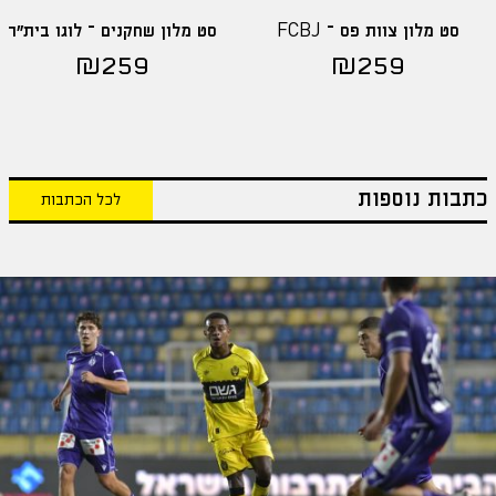
סט מלון צוות פס – FCBJ
סט מלון שחקנים – לוגו בית"ר
₪
259
₪
259
כתבות נוספות
לכל הכתבות