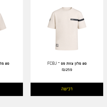
סט מלון צוות פס – FCBJ
סט מלו
₪
259
רכישה