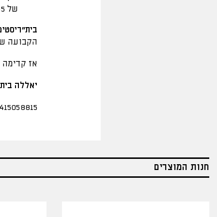
של 55 ש"ח הנחה.
בית"ריסטים
הקבועה של 20 אח
אז קדימה ל
יאללה בית"
415058815
חנות המוצרים