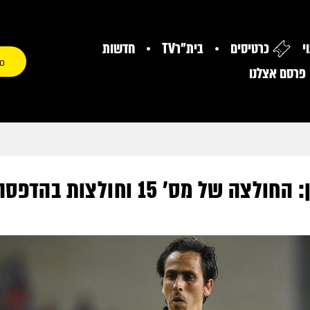
י
כרטיסים
בית"רTV
חדשות
0
פרסם אצלנו
החגיגה של בניון: החולצה של מס' 5