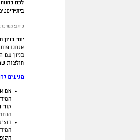
לכם בחנות,
בית"ריסטים?
כותב: מערכת 
יוסי בניון חוג
אנחנו פות
חולצות שח
מגיעים לחנ
אם את
המידה
הנחה של 55 
רוצים
המידה