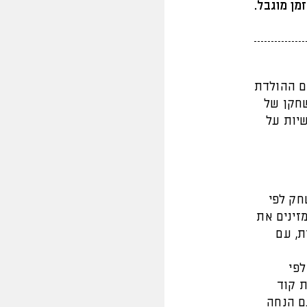
מן מוגבל.
ם ההולדת
שחקן של
אישיות על
חק לפי
זינים את
טית, עם
לפי
ת קוד
, עם הנחה