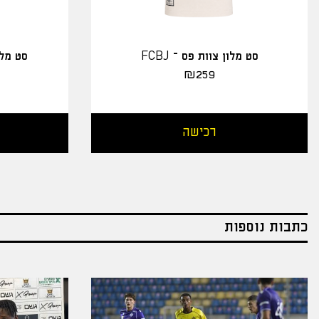
סט מלון צוות פס – FCBJ
סט מלו
₪
259
רכישה
כתבות נוספות