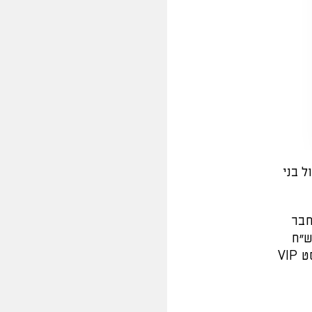
 בני
-60 ש"ח לחבר
יה 60 ש"ח לכרטיס רגיל ו-50 ש"ח
לבית"ריסט. בית"ריסט רגיל זכאי לרכוש כרטיס אחד מוזל, בעוד בית"ריסט VIP