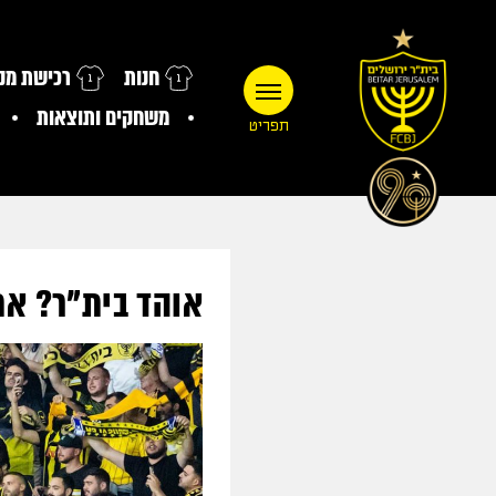
חנות
רכישת מנו
משחקים ותוצאות
תפריט
אוהד בית"ר? את