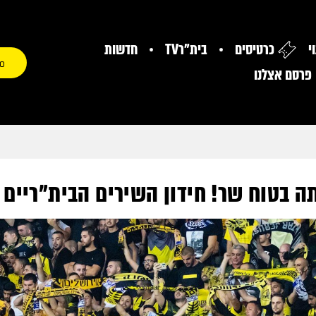
י
כרטיסים
בית"רTV
חדשות
0
פרסם אצלנו
ה בטוח שר! חידון השירים הבית"ריים