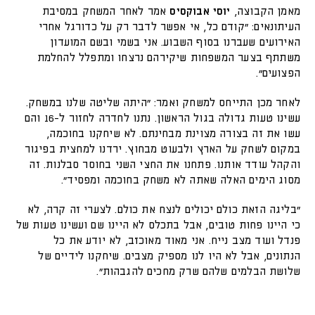
מאמן הקבוצה,
יוסי אבוקסיס
אמר לאחר המשחק במסיבת
העיתונאים: "קודם כל, אי אפשר לדבר רק על כדורגל אחרי
האירועים שעברנו בסוף השבוע. אני בשמי ובשם המועדון
משתתף בצער המשפחות שיקירהם נרצחו ומתפלל להחלמת
הפצועים".
לאחר מכן התייחס למשחק ואמר: "היתה שליטה שלנו במשחק.
עשינו טעות גדולה בגול הראשון. נתנו לחדרה לחזור ל-16 והם
עשו את זה בצורה מצוינת מבחינתם. לא שיחקנו בחוכמה,
במקום לשחק על הארץ ולבעוט מבחוץ. ירדנו למחצית בפיגור
והקהל עודד אותנו. פתחנו את החצי השני בחוסר סבלנות. זה
מסוג הימים האלה שאתה לא משחק בחוכמה ומפסיד".
"בליגה הזאת כולם יכולים לנצח את כולם. לצערי זה קרה, לא
כי היינו פחות טובים, אבל בתכלס לא היינו שם ועשינו טעות של
פנדל ועוד מצב נייח. אני מאוד מאוכזב, לא יודע את כל
הנתונים, אבל לא היו לנו מספיק מצבים. שיחקנו לידיים של
שלושת הבלמים שלהם שרק מחכים להגבהות".