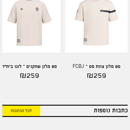
סט מלון צוות פס – FCBJ
סט מלון שחקנים – לוגו בית"ר
₪
259
₪
259
כתבות נוספות
לכל הכתבות