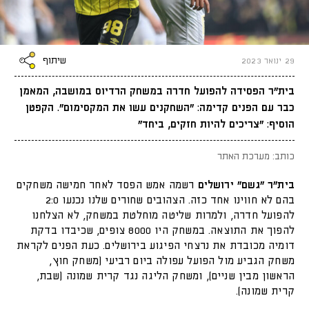
שיתוף
29 ינואר 2023
בית"ר הפסידה להפועל חדרה במשחק הרדיוס במושבה, המאמן
כבר עם הפנים קדימה: "השחקנים עשו את המקסימום". הקפטן
הוסיף: "צריכים להיות חזקים, ביחד"
כותב: מערכת האתר
בית"ר "גשם" ירושלים
רשמה אמש הפסד לאחר חמישה משחקים
בהם לא חווינו אחד כזה. הצהובים שחורים שלנו נכנעו 2:0
להפועל חדרה, ולמרות שליטה מוחלטת במשחק, לא הצלחנו
להפוך את התוצאה. במשחק היו 8000 צופים, שכיבדו בדקת
דומיה מכובדת את נרצחי הפיגוע בירושלים. כעת הפנים לקראת
משחק הגביע מול הפועל עפולה ביום רביעי (משחק חוץ,
הראשון מבין שניים), ומשחק הליגה נגד קרית שמונה (שבת,
קרית שמונה).