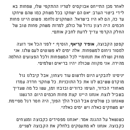
לאחר מכן התייחס אבוקסיס לטריו ההתקפי שלו, שפחות בא
לידי ביטוי הערב: "אם הם ישחקו בכל משחק כמו שהם שיחקו
עד כה, הם לא היו בישראל. השחקנים נלחמו. פשוט היינו פחות
חכמים. היה רצון גדול של כולם, למרות משחק פחות טוב של
החלק הקדמי צריך לדעת לחבק אותם".
קפטן הקבוצה,
אופיר קריאף
, הוסיף: " לפני הכל אני רוצה
למסור ניחום למשפחות. אלה ימים לא פשוטים לעם שלנו. אני
מחזק ושולח את תנחומיי לכל המשפחות ולכל הפצועים החלמה
מהירה. אני מקווה שכולה יהיו בריאים ושלמים".
"ניסינו להבקיע היום ולרשום עוד ניצחון, אבל קיבלנו גול
מוקדם ששיבש לנו את כל התוכניות. כל שחקני חדרה עמדו
מאחורי הכדור, העיפו כדורים ובזבזו זמן, עשו כל מה שצריך
בשביל לנצח. אנחנו היינו קצת פחות חכמים היום. הרגשנו
שאנחנו כן שולטים אבל הכול הלך הפוך, היה חסר רגל מסיימת.
יש משחקים כאלה ויש ימים כאלה".
כשנשאל על ההגנה אמר: "אנחנו מפסידים כקבוצה ומנצחים
כקבוצה. אנחנו לא מתעסקים בלחלק את הקבוצה לשניים.