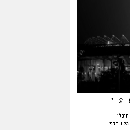
תוכלו
למצוא בדף החדש באתר - בית"ר KIDS מילניום. אז איך אתם עם תפזורות? 23 שחקני