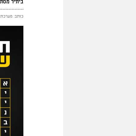
בית"ר מסתת
כותב: מערכת 