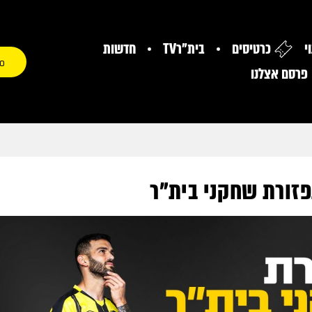
י
כרטיסים
בית"רTV
חדשות
0
פרסם אצלנו
פזורת שחקני בית"ר