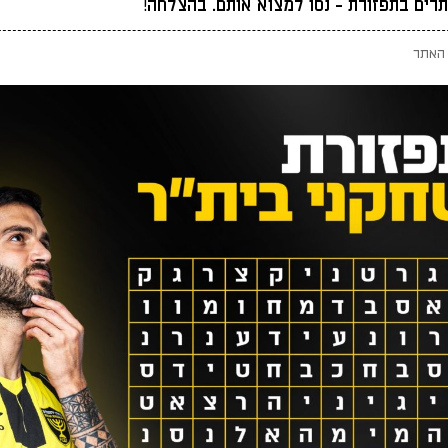
רים בתפזורת - נסו למצוא אותם. בהצלחה!
האתר