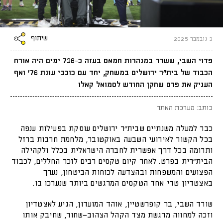
שיתוף
3 נובמבר 2025
פדוי השבי, ששרד במנהרות חמאס בעזה כ-738 ימים היה אורח
הכבוד של בית"ר ירושלים במשחק, יחד עם כוכבי עונת 76' ואף
העניק את פרס שחקן החודש לסמואל קאלו
כותב: מערכת האתר
כבר למעלה משנתיים שבית״ר ירושלים עוסקת בפעילות ענפה
בכל הקשור לאירועי השבעה באוקטובר, מלחמת חרבות ברזל
ותרומה בכל דרך אפשרית לחברה הישראלית בכלל ולקהילה
הבית״רית בפרט. לאחר קיום טקסים רבים לזכר החללים, לכבוד
הפצועים והמשפחות ובהצדעה לכוחות הביטחון, נערך
באצטדיון טדי אחד הטקסים המרגשים ביותר שנערכו בו.
שורד השבי, בר קופרשטיין, אוהד המועדון, הגיע לאצטדיון
וזכה למחווה מרגשת מצד הקהל הצהוב־שחור, שחיבק אותו