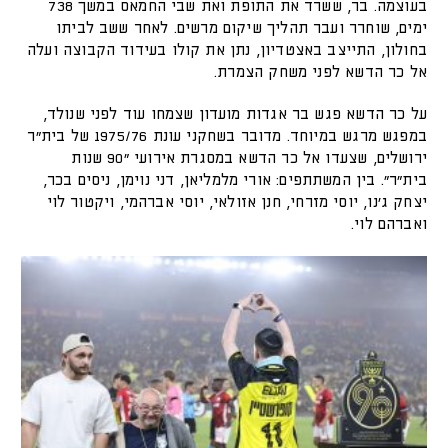
בעוצמה. בר, ששרד את התופת ואת שבי החמאס במשך 738
ימים, שוחרר ועבר תהליך שיקום מרשים. לאחר ששב לביתו
בחולון, התייצב באצטדיון, נתן את קולו בעידוד הקבוצה ועלה
אל כר הדשא לפני משחק הצמרת.
על כר הדשא פגש בר אגדות מועדון שצמחו עוד לפני שנולד,
במפגש מרגש במיוחד. מדובר בשחקני עונת 1975/76 של בית״ר
ירושלים, שצעדו אל כר הדשא במסגרת אירועי ״90 שנות
בית״ר״. בין המשתתפים: אורי מלמליאן, דני נוימן, ניסים בכר,
יצחק ג׳נו, יוסי מזרחי, חנן אזולאי, יוסי אברהמי, ויקטור לוי
ואברהם לוי.