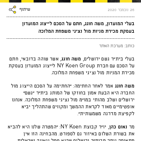
שיתוף
26 נובמבר 2020
בעלי המועדון, משה חוגג, חתם על הסכם לייצוג המועדון
בעסקת מכירת מניות מול נציגי משפחת המלוכה
כותב: מערכת האתר
בעלי בית"ר גשם ירושלים,
משה חוגג
, אשר שוהה בדובאי, חתם
על הסכם עם חברת NY Koen Group לייצוג המועדון בעסקת
מכירת המניות מול נציגי משפחת המלוכה.
משה חוגג
אמר לאחר החתימה: "החתימה על הסכם הייצוג מול
החברה היא הבעת אמון בחוזקו של המותג בית״ר "גשם"
ירושלים ושלב מהותי במו״מ מול נציגי משפחת המלוכה. אנחנו
אופטימיים מאוד לקראת ההמשך ומקווים שהתהליך יביא
לקפיצת מדרגה משמעותית".
מר
נאום כהן
, יו״ר קבוצת NY Koen: "המטרה שלנו היא להביא
את בשורת השלום באיזור גם לספורט. מהבחינה הזו אין
מתאימה יותר מבית"ר ירושלים שהיא סמל וגאווה ישראלית