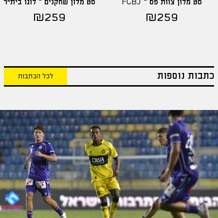
סט מלון צוות פס – FCBJ
סט מלון שחקנים – לוגו בית"ר
₪
259
₪
259
כתבות נוספות
לכל הכתבות