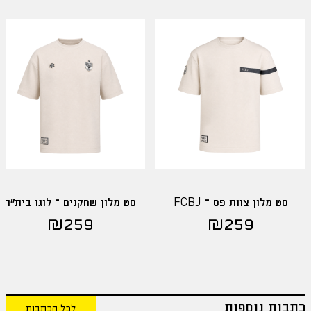
סט מלון צוות פס – FCBJ
סט מלון שחקנים – לוגו בית"ר
₪
259
₪
259
כתבות נוספות
לכל הכתבות