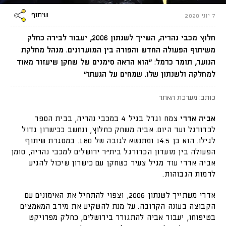
שיתוף
7 יוני 2020
חלוץ מכבי נהריה, השייך לשנתון 2006, יעבור לבירה כחלק
משיתוף הפעולה החדש והפורה בין המועדונים. מנהל מחלקת
הנוער, תומר כרמל: "הוא הראה סימנים של שחקן שיעזור מאוד
למחלקה ולשנתון שלו. שמחים על הגעתו"
כותב: מערכת האתר
אביה אדרי
צמח וגדל בגיל 4 במכבי נהריה, בבית הספר
לכדורגל ועד היום. אביה משחק כחלוץ, ונחשב ככישרון גדול
לגילו. הוא בן 14.5 ומתנשא לגובה של 1.80. במסגרת שיתוף
הפעולה בין מועדון הכדורגל בית"ר ירושלים למכבי נהריה, סומן
אביה אדרי עוד מגיל צעיר כשחקן עם כישרון שיכול להגיע
לרמות הגבוהות.
אדרי משתייך לשנתון 2006, וצפוי להתחיל את האימונים עם
הקבוצה בעונה הקרובה. על מנת להשקיע את מירב המאמצים
בטיפוחו, יעבור אביה להתגורר בירושלים, כחלק מפרויקט