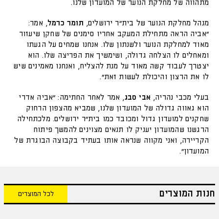
מתהווה של מחלקת הנוער של המועדון שלנו.
מנהל מחלקת הנוער של בית"ר ירושלים,
תומר כרמל
, אמר:
"אביה הראה מתחילת המעקב אחריו סימנים של שחקן שיעזור
מאוד למחלקת הנוער ולשנתון שלו. אנחנו שמחים על הגעתו
ומאחלים לו הצלחה גדולה, ושימשיך את הפריצה שלו. הוא
יצטרך לעבוד קשה מאוד על מנת להצליח, ואנחנו מאמינים שיש
לו את הרצון והיכולת לעשות זאת".
בעלי מכבי נהריה,
אבי סבג
, אמר לאחר החתימה: "אביה אדרי
הוא גאווה גדולה של המועדון שלנו, שמביא מהצפון הרחוק
שחקנים למועדון גדול ומכובד כמו בית"ר ירושלים. מלכתחילה
הרגשנו שהמועדון יעניק לו תנאים מצוינים להמשך פיתוח
הקריירה, ואני מקווה שנראה אותו בעתיד בקבוצה הבוגרת של
המועדון".
חנות המוצרים
לכל המוצרים