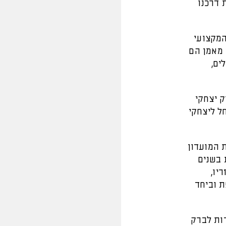
 דרכנו
המקצועי
 מאמן הם
ים,
ק יצחקי
ל ליצחקי
 המועדון
 בשנים
יו,
ת וביחד
דות לברק