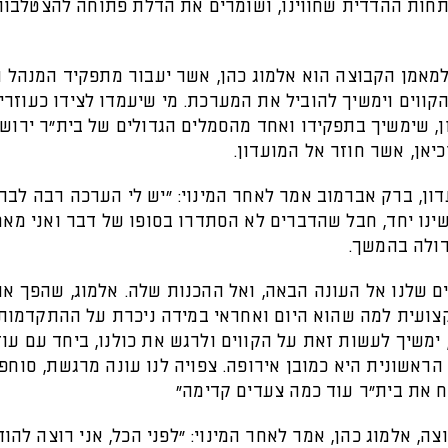
חות ההדדית שחווינו, ושומרים את הדלת פתוחה להצטלבות
למאמן הקבוצה הוא אלמוג כהן, אשר יעבור מתפקיד המנהל 
קווים וימשיך להוביל את המערכת. מי שיעמדו לצידו כעוזרי
, שימשיך בתפקידו ואחד מהסמלים הגדולים של בית"ר ירושל
יאן, אשר חוזר אל המועדון.
ון, ברק אברמוב אמר לאחר המינוי: "יש לי הערכה רבה לבר
ינו יחד, חבל שהדברים לא הסתדרו בסופו של דבר ואני מאח
ולה בהמשך.
ים שלנו אל העונה הבאה, ואל ההכנות שלה. אלמוג, שהפך את
צועית למה שהוא היום ואחראי במידה ניכרת על ההתקדמות
ימשיך לעשות זאת על הקווים ולרגש את כולנו, ביחד עם עוזר
ראשונית היא כמובן אירופה. צפויה לנו עונה מרגשת, סוחפ
ח את בית"ר עוד כמה צעדים קדימה"
ה, אלמוג כהן, אמר לאחר המינוי: "לפני הכל, אני רוצה להו