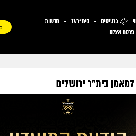
י
כרטיסים
בית"רTV
חדשות
0
פרסם אצלנו
 למאמן בית"ר ירושלים