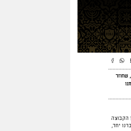
 שחוזר
נו
 הקבוצה
נו יחד,