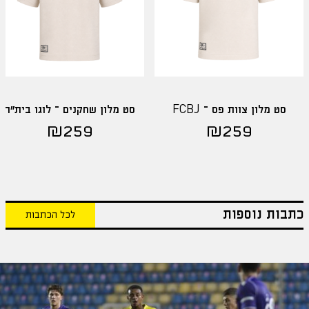
סט מלון צוות פס – FCBJ
סט מלון שחקנים – לוגו בית"ר
₪
259
₪
259
כתבות נוספות
לכל הכתבות