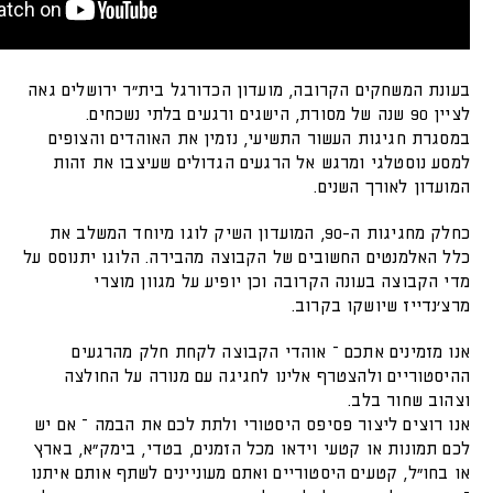
בעונת המשחקים הקרובה, מועדון הכדורגל בית"ר ירושלים גאה
לציין 90 שנה של מסורת, הישגים ורגעים בלתי נשכחים.
במסגרת חגיגות העשור התשיעי, נזמין את האוהדים והצופים
למסע נוסטלגי ומרגש אל הרגעים הגדולים שעיצבו את זהות
המועדון לאורך השנים.
כחלק מחגיגות ה-90, המועדון השיק לוגו מיוחד המשלב את
כלל האלמנטים החשובים של הקבוצה מהבירה. הלוגו יתנוסס על
מדי הקבוצה בעונה הקרובה וכן יופיע על מגוון מוצרי
מרצ'נדייז שיושקו בקרוב.
אנו מזמינים אתכם – אוהדי הקבוצה לקחת חלק מהרגעים
ההיסטוריים ולהצטרף אלינו לחגיגה עם מנורה על החולצה
וצהוב שחור בלב.
אנו רוצים ליצור פסיפס היסטורי ולתת לכם את הבמה – אם יש
לכם תמונות או קטעי וידאו מכל הזמנים, בטדי, בימק"א, בארץ
או בחו"ל, קטעים היסטוריים ואתם מעוניינים לשתף אותם איתנו