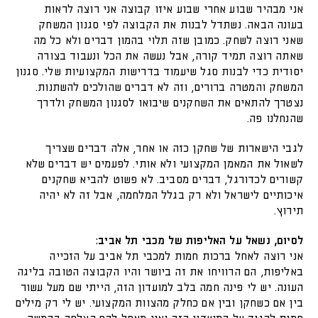
אני מבהיר שבוע אחרי שבוע איזו קבוצה אני רוצה לראות
בעונה הבאה. נשתדל לבנות את הקבוצה לפי סגנון המשחק
שאני רוצה לשחק. כמובן שזה תלוי בהמון דברים ולא כל מה
שאתה רוצה תמיד קורה, אבל נעשה את הכל ונעבוד בצורה
יסודית כדי לבנות סגל שיעמוד בדרישות המקצועיות שלי. סגנון
המשחק והמטרה ברורים, וזה לא דברים שהולכים להשתנות.
נצטרך להתאים את השחקנים שיבואו לסגנון המשחק ולדרך
שהנחלנו פה.
לגבי הישארות של שחקן כזה או אחר, אלה דברים שצריך
לשאול את המאמן המקצועי ולא אותי. לפעמים יש דברים שלא
קשורים לכדורגל, דברים מסביב. לא פשוט להביא שחקנים
איכותיים לישראל ולא רק בגלל המלחמה, אבל זה לא יהיה
תירוץ.
לסיום, נשאל על האליפות של מכבי תל אביב:
אני רוצה לאחל ברכות חמות למכבי תל אביב על הזכייה
באליפות, הם הרוויחו את זה ביושר והיו הקבוצה הטובה בליגה
העונה. יש לי פינה חמה בלב למועדון הזה, הייתי שם מעל עשור
בין אם כשחקן ובין אם כחלק מהצוות המקצועי. יש לי רק מילים