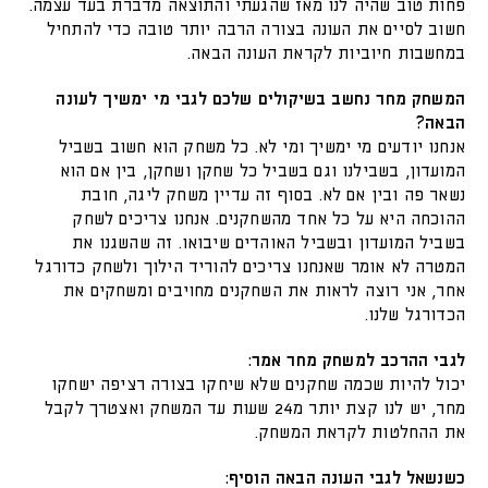
פחות טוב שהיה לנו מאז שהגעתי והתוצאה מדברת בעד עצמה.
חשוב לסיים את העונה בצורה הרבה יותר טובה כדי להתחיל
במחשבות חיוביות לקראת העונה הבאה.
המשחק מחר נחשב בשיקולים שלכם לגבי מי ימשיך לעונה
הבאה?
אנחנו יודעים מי ימשיך ומי לא. כל משחק הוא חשוב בשביל
המועדון, בשבילנו וגם בשביל כל שחקן ושחקן, בין אם הוא
נשאר פה ובין אם לא. בסוף זה עדיין משחק ליגה, חובת
ההוכחה היא על כל אחד מהשחקנים. אנחנו צריכים לשחק
בשביל המועדון ובשביל האוהדים שיבואו. זה שהשגנו את
המטרה לא אומר שאנחנו צריכים להוריד הילוך ולשחק כדורגל
אחר, אני רוצה לראות את השחקנים מחויבים ומשחקים את
הכדורגל שלנו.
לגבי ההרכב למשחק מחר אמר:
יכול להיות שכמה שחקנים שלא שיחקו בצורה רציפה ישחקו
מחר, יש לנו קצת יותר מ24 שעות עד המשחק ואצטרך לקבל
את ההחלטות לקראת המשחק.
כשנשאל לגבי העונה הבאה הוסיף: