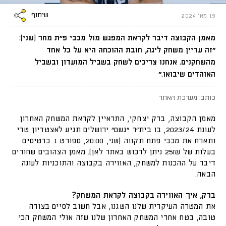
שיתוף
19 מאי 2024
מאמן הקבוצה דיבר לקראת המפגש מול מכבי פ״ת מחר (שני):
״זה עדיין משחק ליגה, חובת ההוכחה היא על כל אחד
מהשחקנים. אנחנו צריכים לשחק בשביל המועדון ובשביל
האוהדים שיבואו.״
כותב: מערכת האתר
מאמן הקבוצה, ברק יצחקי, התראיין לקראת המשחק האחרון
לעונת 2023/24, בו בית״ר ״גשם״ ירושלים תגיע לאצטדיון טדי
ותארח את מכבי פתח תקווה (שני, 20:00, ספורט 1. כרטיסים
בעלות של 25₪ ניתן לרכוש באתר לאן). מאמן הצהובים שחורים
דיבר על ההכנות למשחק, האווירה בקבוצה והתוכניות לעונה
הבאה.
ברק, איך האווירה בקבוצה לקראת המשחק?
את המטרה העיקרית שלנו השגנו, אבל חשוב לסיים בצורה
טובה, בטח אחרי המשחק האחרון שלנו שזה אולי המשחק הכי