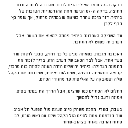
בדקה ה-73 עומר אצילי הגיע לכדור שהוגבה לרחבה ונגח
החוצה. בדקה ה-87 הגיעה אחת ההזדמנויות הטובות של
בית״ר: דור מיכה שחרר בעיטה עוצמתית מרחוק, אך עומר כץ
הדף לקרן.
עד השריקה האחרונה בית״ר ניסתה למצוא את השער, אבל
הערב זה פשוט לא התחבר.
האכזבה מובנת. כשאתה מגיע כל כך רחוק, טבעי לרצות עוד
צעד אחד. אבל לצד הכאב של הערב הזה, צריך לזכור את
התמונה הגדולה: בית״ר ירושלים חזרה העונה להיות כוח מרכזי,
קבוצה שמאמינה בעצמה, שממלאת יציעים, שמרגשת את הקהל
שלה ושנאבקה על האליפות עד מחזורי הסיום.
החלום לא הסתיים כמו שרצינו, אבל הדרך הזו בנתה בסיס,
אמונה ורעב גדול להמשך.
בשבת, בטדי, מחכה משחק סיום העונה מול הפועל תל אביב.
עוד הזדמנות אחת לסיים מול הקהל שלנו עם ראש מורם, לב
פתוח והרבה גאווה בצהוב-שחור