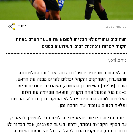
שיתוף
20 מאי 2026
הצהובים שחורים לא הצליחו למצוא את השער הערב בפתח
תקווה למרות ניסיונות רבים. האירועים בפנים
כותב: yoni
זה לא הערב שבית״ר ירושלים רצתה, אבל זו בהחלט עונה
שהמועדון, השחקנים והקהל יכולים להרים ממנה את הראש.
הערב (שלישי) באצטדיון המושבה, הצהובים-שחורים סיימו
ב-0:0 מול הפועל פתח תקווה, תוצאה שסיימה את חלום
האליפות לעונה הנוכחית, אבל לא מוחקת דרך גדולה, מרגשת
ומלאת רגעים שנזכור עוד הרבה זמן.
בית״ר הגיעה בידיעה שהיא צריכה לנצח כדי להמשיך להיאבק
עד הסוף. הקבוצה ניסתה, יזמה, הגיעה למצבים, אבל הכדור לא
נכנס. בסיום, השחקנים הודו לקהל הגדול שצבע את המושבה