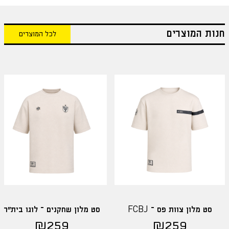
חנות המוצרים
לכל המוצרים
סט מלון צוות פס – FCBJ
סט מלון שחקנים – לוגו בית"ר
₪
259
₪
259