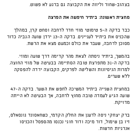
בצהוב-שחור וליווה את הקבוצה גם ברגע לא פשוט.
מחצית ראשונה: בית״ר חיפשה את הפרצה
כבר בדקה ה-5 טימוטי מוזי חדר לרחבה וסחט קרן, במהלך
שהכניס את בית״ר לעניינים. בדקה ה-13 ירדן שועה הגביה כדור
מסוכן לרחבה, שעבר את כולם וכמעט מצא את הרשת.
בהמשך, בית״ר ניסתה לצאת מהר קדימה דרך שועה ומוזי.
בדקה ה-31 מתפרצת טובה הסתיימה בבעיטה של מוזי החוצה.
למרות הניסיונות והשליטה לפרקים, הקבוצה ירדה להפסקה
ללא שערים.
במחצית השנייה בית״ר המשיכה לחפש את השער. בדקה ה-47
שועה הגיע לעמדה טובה מחוץ לרחבה, אך הבעיטה לא הייתה
מדויקת.
ברק יצחקי ניסה לרענן את החלק הקדמי, כשחאסונד גונסאלס,
זיו בן שימול, דור מיכה ודור חוגי נכנסו מהספסל והכניסו
אנרגיות חדשות.