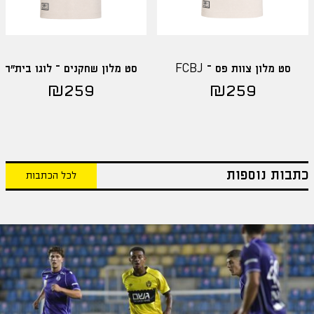
סט מלון צוות פס – FCBJ
סט מלון שחקנים – לוגו בית"ר
₪
259
₪
259
כתבות נוספות
לכל הכתבות