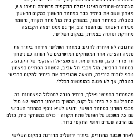
הצהובים-שחורים הציגו יכולת התקפית מרשימה וניצחו 8:3,
ניצחון ששם את בית״ר כבר במחזור הראשון במקום הראשון
בטבלה. במחזור השני, במשחק בית מול פתח תקווה, נרשמה
מעידה ראשונה עם הפסד 3:2, אך גם ממנו יצאה הקבוצה
מחוזקת ונותרה בצמרת, במקום השלישי.
התגובה לא איחרה להגיע: במחזור השלישי אירחה בית״ר את
נתניה והציגה אחד המשחקים המרשימים של העונה עם ניצחון
חד צדדי 12:0, שהמחיש את הפוטנציאל ההתקפי של הקבוצה.
במחזור הרביעי, מול מכבי תל אביב, המשחק הסתיים בניצחון
טכני לזכות היריבה, תוצאה שהורידה את בית״ר למקום הרביעי
בטבלה, אך לא פגעה במומנטום הכללי.
מהמחזור החמישי ואילך, בית״ר חזרה למסלול הניצחונות. זה
התחיל עם 7:2 ביתי על יקום, המשיך בניצחון דרמטי 4:3 מול
מכבי השרון במחזור השישי, והגיע לשיא נוסף במחזור השביעי
עם 7:2 משכנע על הפועל פתח תקווה – כולם במשחקי בית, כולם
עם הרבה שערים ואופי התקפי ברור.
לאחר שבעה מחזורים, בית״ר ירושלים מדורגת במקום השלישי