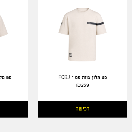
סט מלון צוות פס – FCBJ
סט מלו
₪
259
רכישה