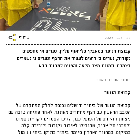
שיתוף
29 דצמבר 2025
קבוצת הנוער במאבקי פלייאוף עליון, נערים א׳ מחפשים
נקודות, נערים ב׳ רוצים לעצור את הרצף ונערים ג׳ נשארים
בצמרת. תמונת מצב מלאה והפנים למחזור הבא
כותב: מערכת האתר
קבוצת הנוער
קבוצת הנוער של בית״ר ירושלים נכנסה לחלק המתקדם של
הסבב הראשון עם רצף מחזורים מאתגר. לאחר פתיחה טובה עם
ניצחון חוץ 0:1 על הפועל עכו, הגיעו הפסדים לקריית שמונה
ולמכבי תל אביב, שהובילו לאיבוד נקודות ולירידה קלה
במיקום. במחזור האחרון סיימה בית״ר בתיקו ביתי 1:1 מול