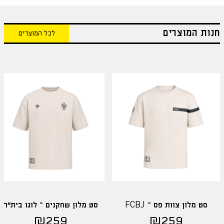
חנות המוצרים
לכל המוצרים
סט מלון צוות פס – FCBJ
סט מלון שחקנים – לוגו בית"ר
₪
259
₪
259