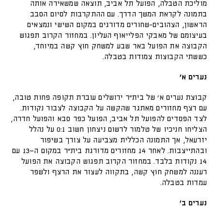
מוליכת הטבלה, הפועל תל אביב, תוצאה שמשאירה אותה
בתמונה לקראת המשך הדרך. עם ההתקרבות לסיום הסבב
הראשון, הצהובים-שחורים מדורגים במקום השישי ונמצאים
בעיצומם של מאבקי הפלייאוף העליון. במחזור הקרוב תפגוש
הקבוצה את הפועל באר שבע למשחק חוץ קשה במיוחד,
כששתי הקבוצות צמודות בטבלה.
נערים א'
קבוצת נערים א׳ של בית״ר ירושלים עוברת תקופה פחות טובה,
עם רצף מחזורים מאתגר שהקשה על הקבוצה לצבור נקודות.
לצד הפסדים להפועל תל אביב, הפועל כפר סבא והפועל חדרה,
הצליחו חניכיו של טלמור לרשום ניצחון חשוב 0:1 על נהלל
יזרעאל, אך התמונה הכללית מצביעה על צורך בשיפור
ובהתייצבות. לאחר 14 מחזורים מדורגת בית״ר במקום ה־13 עם
14 נקודות בלבד. במחזור הקרוב תפגוש הקבוצה את הפועל
רעננה למשחק חוץ קשה, בתקווה לעצור את הרצף ולשפר
עמדות בטבלה.
נערים ב'