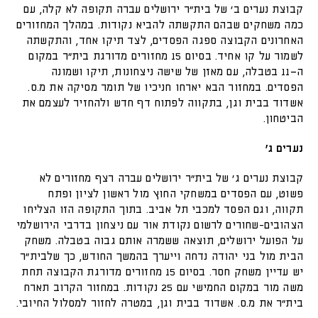
קבוצת נערים ב׳ של בית״ר ירושלים עברה תקופה לא קלה, עם
כמה משחקים שבהם התקשתה להביא נקודות. במהלך המחזורים
האחרונים הקבוצה ספגה הפסדים, לצד תיקו אחד, והתקשתה
לשמור על קו אחיד. בסיום 15 מחזורים מדורגת בית״ר במקום
ה־11 בטבלה, עם מאזן של שישה ניצחונות, תיקו ושמונה
הפסדים. במחזור הבא יארחו חניכיו של תומר מסיקה את מ.ס.
אשדוד בבית וגן, בתקווה לפתוח דף חדש ולהחזיר לעצמם את
הביטחון.
נערים ג'
קבוצת נערים ג׳ של בית״ר ירושלים עברה רצף מחזורים לא
פשוט, עם הפסדים במשחקי החוץ מול ראשון לציון ופתח
תקווה, וגם הפסד למכבי תל אביב. בתוך התקופה הזו הצליחו
הצהובים-שחורים לרשום נקודת אור עם ניצחון בדרבי הירושלמי
על הפועל ירושלים, תוצאה ששמרה אותם גבוה בטבלה. משחק
הבית מול בני יהודה נדחה וייערך בהמשך החודש, כך שלבית״ר
יש עדיין משחק חסר. בסיום 15 מחזורים מדורגת הקבוצה תחת
משה מור במקום החמישי עם 25 נקודות. במחזור הקרוב תארח
בית״ר את מ.ס. אשדוד בבית וגן, במטרה לחזור למסלול החיובי.