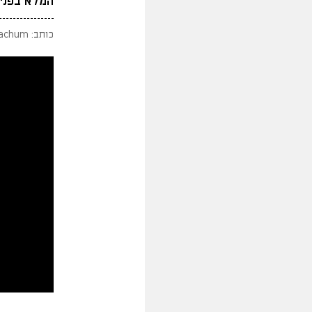
המלא בפני
כותב: assaf nachum