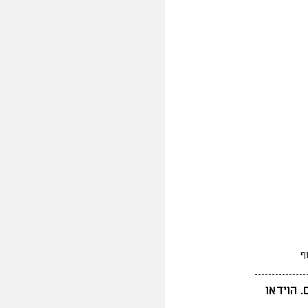
ף
 הוידאו