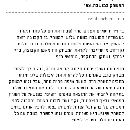
המשחק במושבה. צפו
כותב: assaf nachum
בית"ר ירושלים תפגוש מחר (שבת) את הפועל פתח תקווה
באצטדיון המושבה בשעה שלוש, למשחק בו הקבוצה רוצה
להמשיך את המומנטום ולעשות שבוע מושלם עם עוד שלוש
נקודות. מי שדיברו לקראת המשחק היו מאמן הקבוצה, ברק
יצחקי, ושחקן ההתקפה, טימוטי מוזי.
מוזי פתח ואמר: "פתח תקווה קבוצה טובה, וזה הולך להיות
משחק טוב, שאנחנו נוכל להראות את היכולות שלנו ואנחנו
מחכים למשחק הזה. השעה טיפה פחות נוחה, אבל נגיע למשחק
הזה בשיא העוצמה ובשיא ההכנה כדי לתת את התצוגה שלנו
בתקווה להביא את התוצאה שאנחנו רוצים". כשנשאל על העניין
המנטלי ורצף הנצחונות, זקף זאת לזכות הצוות: "ההכנה לפני
המשחק של ברק וכל הצוות למשחק עצמו, להכין אותנו בראש
למשחק שיגיע היא מצוינת. אנחנו נגיע למשחק בשבת עם כל
האוהדים שלנו בשביל לנצח".