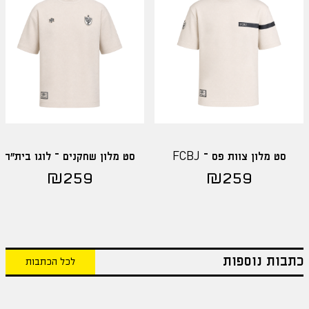
סט מלון צוות פס – FCBJ
סט מלון שחקנים – לוגו בית"ר
₪
259
₪
259
כתבות נוספות
לכל הכתבות