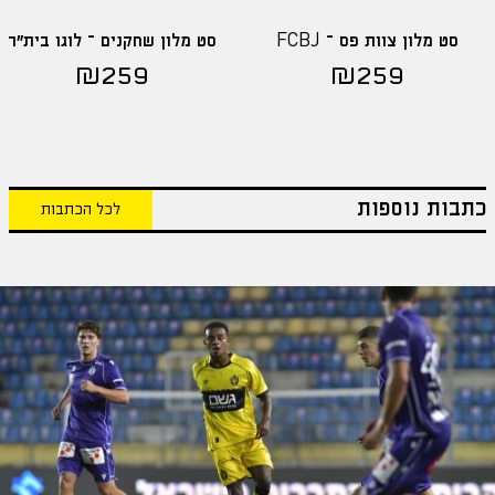
סט מלון צוות פס – FCBJ
סט מלון שחקנים – לוגו בית"ר
₪
259
₪
259
כתבות נוספות
לכל הכתבות