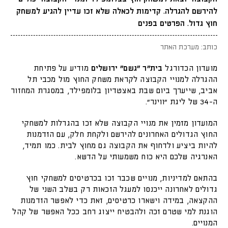
להירשם להגרלה. קדימות לכאלה שלא זכו עדיין להגיע למשחק
חוץ גדול. הפרטים בפנים
כותב: מערכת האתר
מועדון הכדורגל
בית"ר "גשם" ירושלים
מודיע על פתיחת
ההגרלה למנויי הקבוצה לקראת משחק החוץ מול מכבי תל
אביב, שייערך ביום שבת באצטדיון בלומפילד, במסגרת המחזור
ה-34 של ליגת "ווינר".
המועדון מזמין את מנויי הקבוצה שלא זכו בהגרלות למשחקי
החוץ הגדולים האחרונים להירשם ולקחת חלק, עם הזדמנות
להיות ביציע ולדחוף את הקבוצה גם מחוץ לבית. כמו תמיד,
האנרגיה שלכם היא כוח משמעותי על הדשא.
בהתאם למדיניות, מנויים שכבר זכו בכרטיסים למשחקי חוץ
גדולים לאחרונה ייכנסו למעגל הזכאות רק בשלב השני של
ההקצאה, במידה וישארו כרטיסים, זאת כדי לאפשר הזדמנות
הוגנת למי שטרם זכה ולהבטיח ייצוג רחב ככל האפשר של קהל
המנויים.