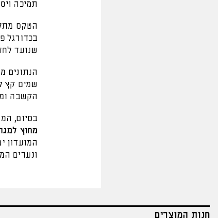
תמיכה ויס
הטקס מתקי
בכדורגל פל
שנועד לחז
שמים קץ ל
הקשבה ומע
בסיום, המ
מחוץ למגר
המועדון ימ
ונערים המת
חנות המוצרים