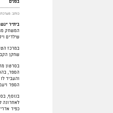
בפנים
כותב: מערכת 
בית"ר "גשם
המשחק מול
שילדים ויל
במרכז הטק
שחקן הקבוצ
בסרטון מתו
הספר, בהעל
והעביר לו 
הספר ויעמו
בנוסף, בס
לאחרונה לי
כפיר אדרי,