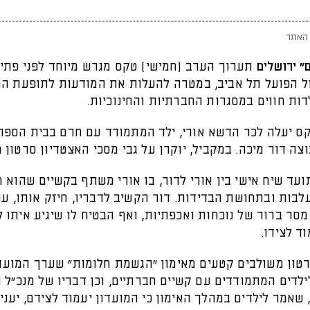
האתר
" ירושלים
תערוך הערב (חמישי) טקס מגרש מיוחד לפני פתי
 הפועל תל אביב, במטרה להעלות את המודעות לתופעת ה
דות חווים במסגרות החברתיות והחינוכיות.
ס יעלה לכר הדשא אורי, ילד המתמודד עם חרם בבית הספר,
ה דור מיכה. במקביל, יוקרן על גבי מסכי האצטדיון סרטון מ
עד שיח אישי בין אורי לדור, בו אורי משתף בקשיים שהוא ח
בות ובתחושת הבדידות. דור הקשיב לדבריו, חיזק אותו, עו
מסר ברור של נוכחות ואכפתיות, ואף הבטיח לו שיגיע איתו ל
ד לצידו.
רטון משולבים קטעים מאימון “הגשמת חלומות” שערך המועד
לדים המתמודדים עם קשיים חברתיים, וכן דבריו של מנכ"ל ה
 שאמר לילדים במהלך האימון כי המועדון יעמוד לצידם, יעני