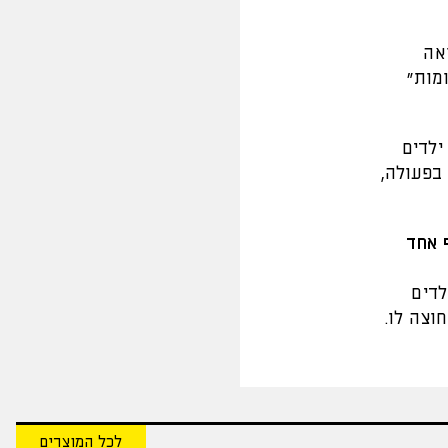
אה
מות”
נתונים מדאיגים: בשנת 2025 ניסו 949 ילדים להתאבד, ולמעלה מ-100 ילדים
בפעולה,
 אחד
לדים
וצה לו.
לכל המוצרים