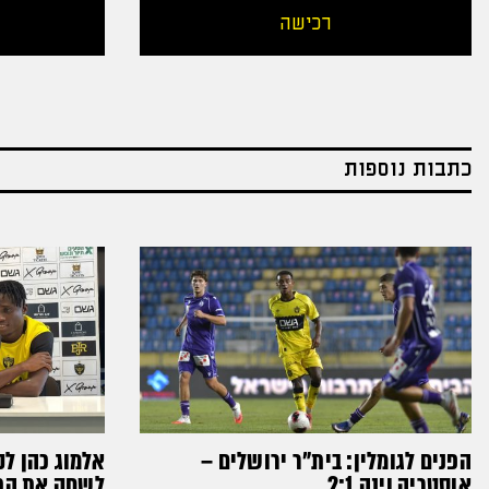
רכישה
כתבות נוספות
הפנים לגומלין: בית״ר ירושלים –
אלמוג כהן לק
אוסטריה וינה 2:1
לשחק את הכדו