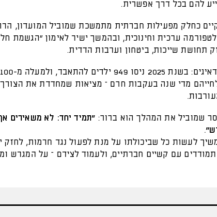
ייע להם בכל דרך אפשרית.
ים כחלק מפעילות חברתית מתמשכת שמוביל המועדון, הרו
טפורמה ערכית וחינוכית, ובהמשך ישיר לאימון “הגשמת חלו
ק תחושת שייכות, ביטחון וערבות הדדית.
ה
חייהם מדי שנה בעקבות חרם – מציאות שמחדדת את הצורך 
ורבות.
סר שמוביל את המהלך הוא ברור:
“תמיד יחד: לא משאירים אף
ש”
.
שיך לעשות כל שביכולתו על מנת לפעול נגד חרמות, לחזק י
מודדים עם קשיים חברתיים, ולעמוד לצידם – על המגרש ומח