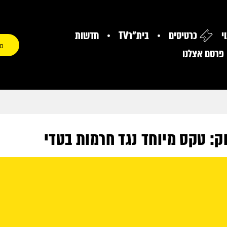
י
כרטיסים
בית"רTV
חדשות
0
פרסם אצלנו
: טקס מיוחד נגד חרמות בטדי