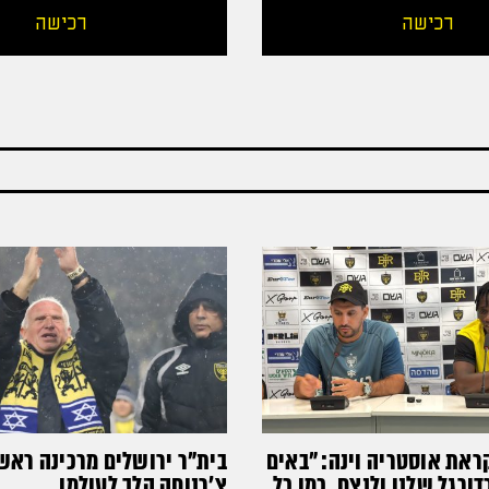
רכישה
רכישה
ראת אוסטריה וינה: ״באים
בית"ר ירושלים מרכינה ראש
רגל שלנו ולנצח, כמו כל
צ'רנוחה הלך לעולמו