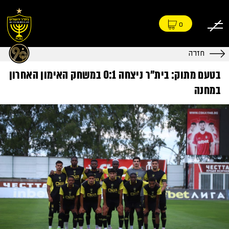
0
חזרה
בטעם מתוק: בית"ר ניצחה 0:1 במשחק האימון האחרון
במחנה