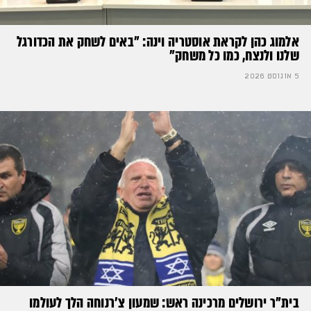
אלמוג כהן לקראת אוסטריה וינה: ״באים לשחק את הכדורגל
שלנו ולנצח, כמו כל משחק״
5 אוגוסט 2026
בית"ר ירושלים מרכינה ראש: שמעון צ'רנוחה הלך לעולמו