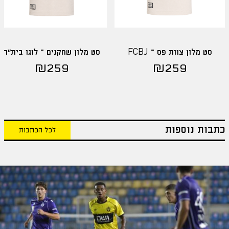
סט מלון צוות פס – FCBJ
סט מלון שחקנים – לוגו בית"ר
₪
259
₪
259
כתבות נוספות
לכל הכתבות