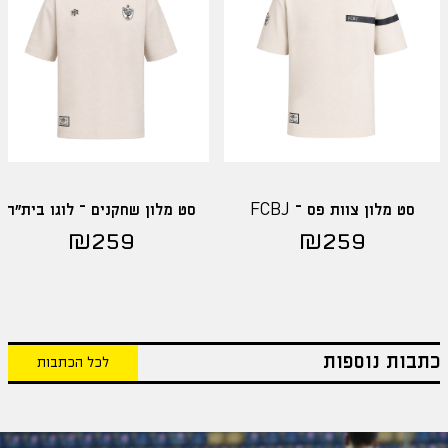
סט מלון צוות פס – FCBJ
סט מלון שחקנים – לוגו בית"ר
₪
259
₪
259
כתבות נוספות
לכל הכתבות