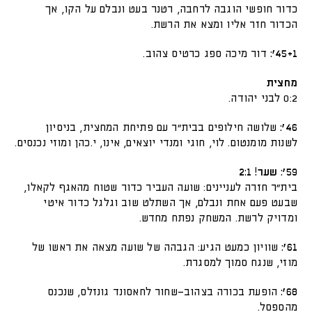
כדור חופשי הוגבה לרחבה, רטנר בעט ונבלם על הקו, אך
הכדור חזר אליו ומצא את הרשת.
45+1':
דור מיכה ספג כרטיס צהוב.
מחצית
0:2 לבני יהודה.
46':
שלושה חילופים בבית"ר עם פתיחת המחצית, בניסיון
לשנות מומנטום. לוי, חוגי ומנדי יוצאים, אינו, י.כהן ומוזי נכנסים.
59': שער! 2:1
בית"ר חזרה לעניינים: שועה העביר כדור שטוח מהאגף לקאלו,
שבעט פעם אחת ונבלם, אך השתלט שוב וגלגל כדור איטי
ומדויק לרשת. המשחק נפתח מחדש.
61':
שוויון כמעט הגיע: הגבהה של שועה מצאה את ראשו של
מוזי, שנגח סמוך למסגרת.
68':
הופעת בכורה בצהוב־שחור לחאסונד גונזלס, שנכנס
מהספסל.