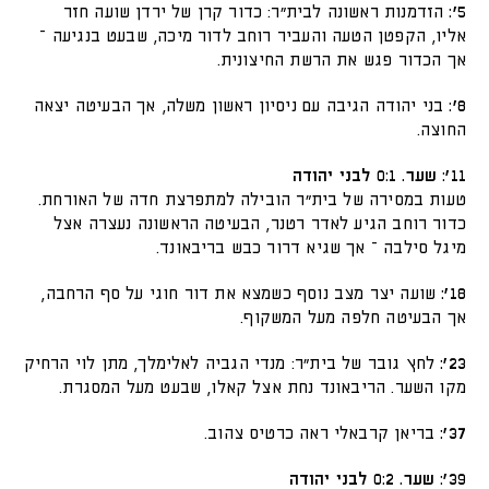
5':
הזדמנות ראשונה לבית"ר: כדור קרן של ירדן שועה חזר
אליו, הקפטן הטעה והעביר רוחב לדור מיכה, שבעט בנגיעה –
אך הכדור פגש את הרשת החיצונית.
8':
בני יהודה הגיבה עם ניסיון ראשון משלה, אך הבעיטה יצאה
החוצה.
11': שער. 0:1 לבני יהודה
טעות במסירה של בית"ר הובילה למתפרצת חדה של האורחת.
כדור רוחב הגיע לאדר רטנר, הבעיטה הראשונה נעצרה אצל
מיגל סילבה – אך שגיא דרור כבש בריבאונד.
18':
שועה יצר מצב נוסף כשמצא את דור חוגי על סף הרחבה,
אך הבעיטה חלפה מעל המשקוף.
23':
לחץ גובר של בית"ר: מנדי הגביה לאלימלך, מתן לוי הרחיק
מקו השער. הריבאונד נחת אצל קאלו, שבעט מעל המסגרת.
37':
בריאן קרבאלי ראה כרטיס צהוב.
39': שער. 0:2 לבני יהודה