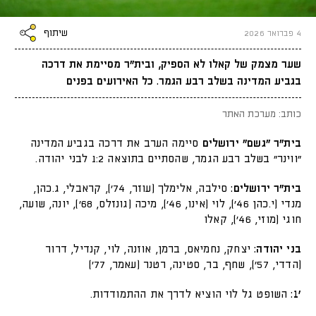
שיתוף
4 פברואר 2026
שער מצמק של קאלו לא הספיק, ובית"ר מסיימת את דרכה
בגביע המדינה בשלב רבע הגמר. כל האירועים בפנים
כותב: מערכת האתר
בית"ר "גשם" ירושלים
סיימה הערב את דרכה בגביע המדינה
"ווינר" בשלב רבע הגמר, שהסתיים בתוצאה 1:2 לבני יהודה.
בית"ר ירושלים:
סילבה, אלימלך (עוזר, 74'), קראבלי, ג.כהן,
מנדי (י.כהן 46'), לוי (אינו, 46'), מיכה (גונזלס, 68'), יונה, שועה,
חוגי (מוזי, 46'), קאלו
בני יהודה:
יצחק, נחמיאס, ברמן, אוזנה, לוי, קנדיל, דרור
(הדדי, 57'), שחף, בר, סטינה, רטנר (עאמר, 77')
'1:
השופט גל לוי הוציא לדרך את ההתמודדות.