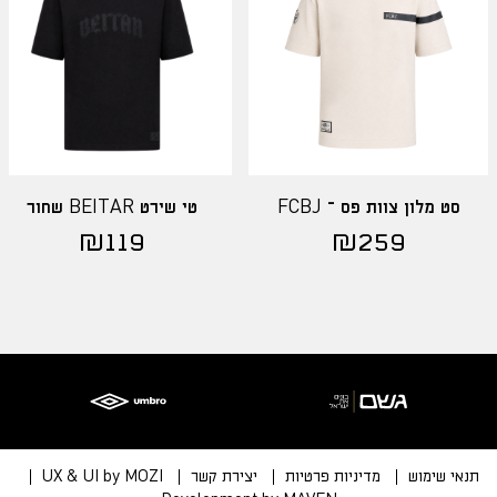
סט מלון צוות פס – FCBJ
טי שירט BEITAR שחור
₪
119
₪
259
תנאי שימוש
מדיניות פרטיות
יצירת קשר
UX & UI by MOZI