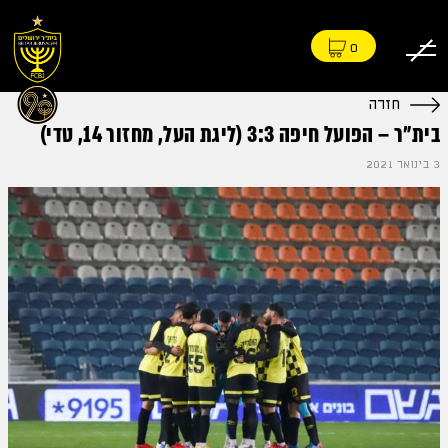
0
חזרה
בית״ר – הפועל חיפה 3:3 (ליגת העל, מחזור 14, טדי)
3 בינואר 2021