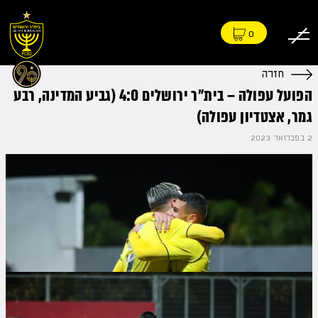
0
חזרה
הפועל עפולה – בית״ר ירושלים 4:0 (גביע המדינה, רבע
גמר, אצטדיון עפולה)
2 בפברואר 2023