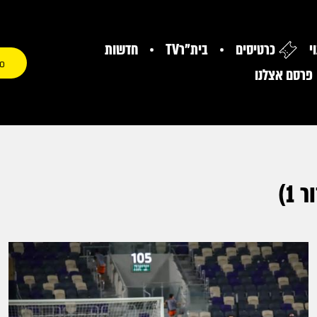
י
כרטיסים
בית"רTV
חדשות
0
פרסם אצלנו
1)