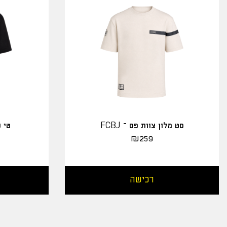
סט מלון צוות פס – FCBJ
טי שירט
₪
259
רכישה