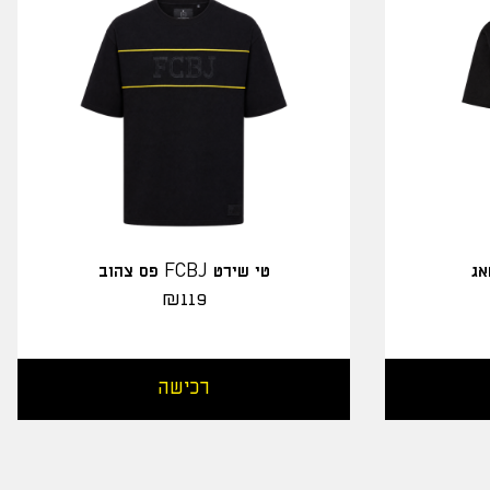
אג
טי שירט FCBJ פס צהוב
₪
119
רכישה