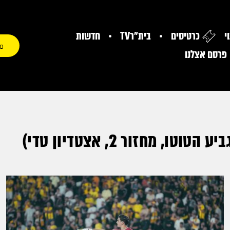
י
כרטיסים
בית"רTV
חדשות
0
פרסם אצלנו