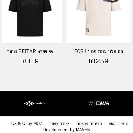
סט מלון צוות פס – FCBJ
טי שירט BEITAR שחור
₪
119
₪
259
תנאי שימוש
מדיניות פרטיות
יצירת קשר
UX & UI by MOZI
Development by MAVEN