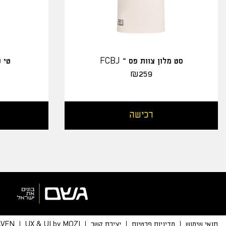
סט מלון צוות פס – FCBJ
טי שירט
₪
259
רכישה
תנאי שימוש
מדיניות פרטיות
יצירת קשר
UX & UI by MOZI
AVEN