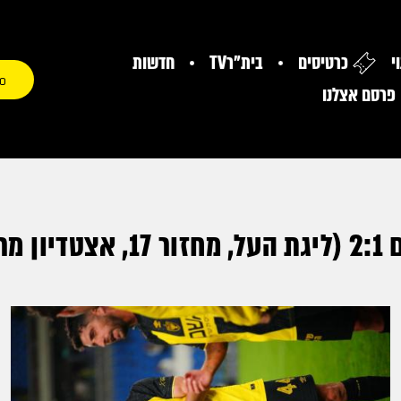
י
כרטיסים
בית"רTV
חדשות
0
פרסם אצלנו
ים)