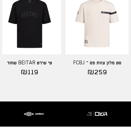
סט מלון צוות פס – FCBJ
טי שירט BEITAR שחור
₪
119
₪
259