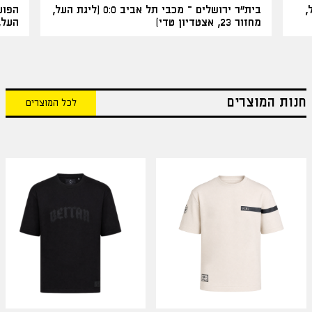
 העל,
בית"ר ירושלים – מכבי תל אביב 0:0 (ליגת העל,
מחזור 23, אצטדיון טדי)
העל, מחזור
חנות המוצרים
לכל המוצרים