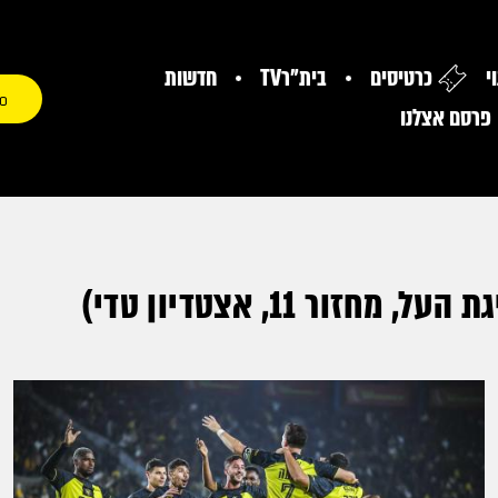
י
כרטיסים
בית"רTV
חדשות
0
פרסם אצלנו