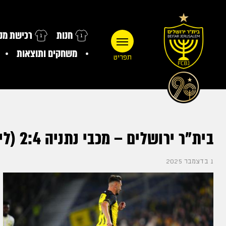
חנות
רכישת מנו
משחקים ותוצאות
תפריט
בית"ר ירושלים – מכבי נתניה 2:4 (ליגת העל, מחזור 11, אצטדיון טדי)
1 בדצמבר 2025