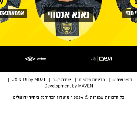
1
9
נאנא אנטווי
 מוזי
אפמאמגאסונ
תנאי שימוש
מדיניות פרטיות
יצירת קשר
UX & UI by MOZI
Development by MAVEN
כל הזכויות שמורות © 2024 – מועדון הכדורגל בית״ר ירושלים