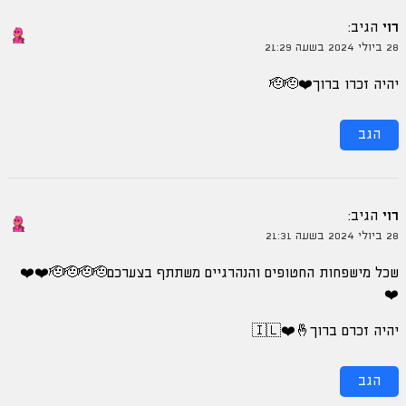
רוי
הגיב:
28 ביולי 2024 בשעה 21:29
יהיה זכרו ברוך❤️🫡🫡
הגב
רוי
הגיב:
28 ביולי 2024 בשעה 21:31
שכל מישפחות החטופים והנהרגיים משתתף בצערכם🫡🫡🫡🫡❤️❤️
❤️
יהיה זכרם ברוך🤞❤️🇮🇱
הגב